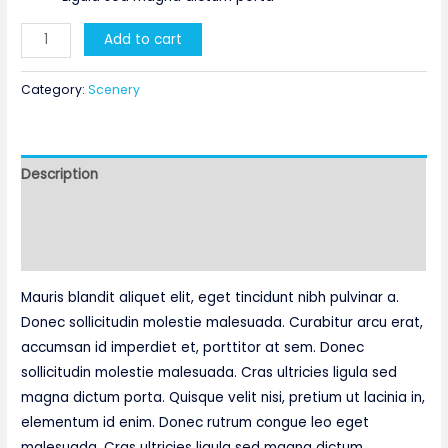
Yosemite
Add to cart
Valley
quantity
Category:
Scenery
Description
Additional information
Reviews (0)
Mauris blandit aliquet elit, eget tincidunt nibh pulvinar a.
Donec sollicitudin molestie malesuada. Curabitur arcu erat,
accumsan id imperdiet et, porttitor at sem. Donec
sollicitudin molestie malesuada. Cras ultricies ligula sed
magna dictum porta. Quisque velit nisi, pretium ut lacinia in,
elementum id enim. Donec rutrum congue leo eget
malesuada. Cras ultricies ligula sed magna dictum